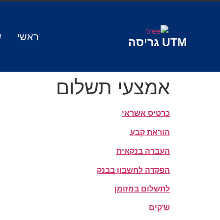
ראשי
ש
UTM
גריסה
אמצעי תשלום
כרטיס אשראי
הוראת קבע
העברה בנקאית
הפקדה לחשבון בבנק
לתשלום במזומן
ש'קים