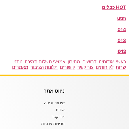
HOT כבלים
utm
014
013
012
ראשי
אודותינו
דרושים
מחירון
אמצעי תשלום
תמיכה
נותני
שרות
לקוחותינו
צור קשר
קישורים
תלונות הציבור
מאמרים
ניווט אתר
שירותי גריסה
אודות
צור קשר
מדיניות פרטיות